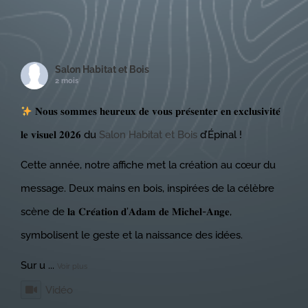
Salon Habitat et Bois
2 mois
𝐍𝐨𝐮𝐬 𝐬𝐨𝐦𝐦𝐞𝐬 𝐡𝐞𝐮𝐫𝐞𝐮𝐱 𝐝𝐞 𝐯𝐨𝐮𝐬 𝐩𝐫𝐞́𝐬𝐞𝐧𝐭𝐞𝐫 𝐞𝐧 𝐞𝐱𝐜𝐥𝐮𝐬𝐢𝐯𝐢𝐭𝐞́
𝐥𝐞 𝐯𝐢𝐬𝐮𝐞𝐥 𝟐𝟎𝟐𝟔 du
Salon Habitat et Bois
d’Épinal !
Cette année, notre affiche met la création au cœur du
message. Deux mains en bois, inspirées de la célèbre
scène de 𝐥𝐚 𝐂𝐫𝐞́𝐚𝐭𝐢𝐨𝐧 𝐝’𝐀𝐝𝐚𝐦 𝐝𝐞 𝐌𝐢𝐜𝐡𝐞𝐥-𝐀𝐧𝐠𝐞,
symbolisent le geste et la naissance des idées.
Sur u
...
Voir plus
Vidéo