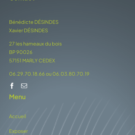
Bénédicte DÉSINDES
Xavier DÉSINDES
27 les hameaux du bois
BP 90026
57151 MARLY CEDEX
06.29.70.18.66 ou 06.03.80.70.19
Menu
Accueil
Exposer