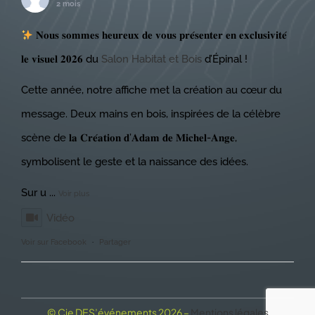
2 mois
𝐍𝐨𝐮𝐬 𝐬𝐨𝐦𝐦𝐞𝐬 𝐡𝐞𝐮𝐫𝐞𝐮𝐱 𝐝𝐞 𝐯𝐨𝐮𝐬 𝐩𝐫𝐞́𝐬𝐞𝐧𝐭𝐞𝐫 𝐞𝐧 𝐞𝐱𝐜𝐥𝐮𝐬𝐢𝐯𝐢𝐭𝐞́
𝐥𝐞 𝐯𝐢𝐬𝐮𝐞𝐥 𝟐𝟎𝟐𝟔 du
Salon Habitat et Bois
d’Épinal !
Cette année, notre affiche met la création au cœur du
message. Deux mains en bois, inspirées de la célèbre
scène de 𝐥𝐚 𝐂𝐫𝐞́𝐚𝐭𝐢𝐨𝐧 𝐝’𝐀𝐝𝐚𝐦 𝐝𝐞 𝐌𝐢𝐜𝐡𝐞𝐥-𝐀𝐧𝐠𝐞,
symbolisent le geste et la naissance des idées.
Sur u
...
Voir plus
Vidéo
Voir sur Facebook
·
Partager
© Cie DES’événements 2026 –
Mentions légales