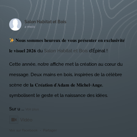
Salon Habitat et Bois
2 mois
𝐍𝐨𝐮𝐬 𝐬𝐨𝐦𝐦𝐞𝐬 𝐡𝐞𝐮𝐫𝐞𝐮𝐱 𝐝𝐞 𝐯𝐨𝐮𝐬 𝐩𝐫𝐞́𝐬𝐞𝐧𝐭𝐞𝐫 𝐞𝐧 𝐞𝐱𝐜𝐥𝐮𝐬𝐢𝐯𝐢𝐭𝐞́
𝐥𝐞 𝐯𝐢𝐬𝐮𝐞𝐥 𝟐𝟎𝟐𝟔 du
Salon Habitat et Bois
d’Épinal !
Cette année, notre affiche met la création au cœur du
message. Deux mains en bois, inspirées de la célèbre
scène de 𝐥𝐚 𝐂𝐫𝐞́𝐚𝐭𝐢𝐨𝐧 𝐝’𝐀𝐝𝐚𝐦 𝐝𝐞 𝐌𝐢𝐜𝐡𝐞𝐥-𝐀𝐧𝐠𝐞,
symbolisent le geste et la naissance des idées.
Sur u
...
Voir plus
Vidéo
Voir sur Facebook
·
Partager